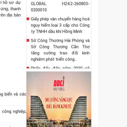
ới hồ sơ dự
GLOBAL H24.2-260803-
 ứng, thanh
0200010
rên địa bàn
Giấy phép vận chuyển hàng hoá
nguy hiểm loại 3 cấp cho Công
ty TNHH dầu khí Hồng Minh
Sở Công Thương Hải Phòng và
Sở Công Thương Cần Thơ
tăng cường trao đổi kinh
nghiệm phát triển công...
Phấn đấu đến năm 2030 sẽ
hoàn thành việc phân loại và
lập hồ sơ quản lý cho 100% các
chợ trên địa...
ng biển và các
Sở Công Thương cảnh báo dự
thảo quy định của Hoa Kỳ về
đăng ký cơ sở sản xuất và khai
 công nghiệp,
báo thông tin...
Quyết định ủy quyền cho Giám