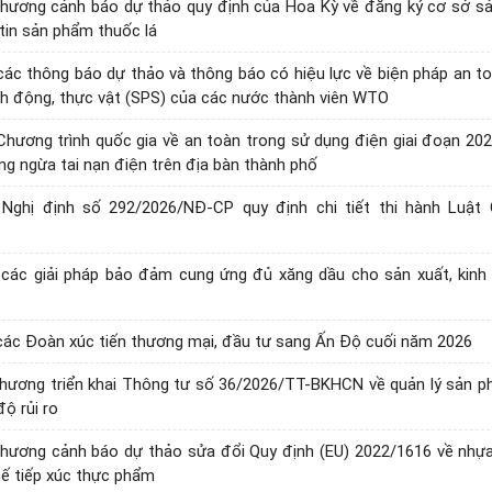
ương cảnh báo dự thảo quy định của Hoa Kỳ về đăng ký cơ sở sản
tin sản phẩm thuốc lá
các thông báo dự thảo và thông báo có hiệu lực về biện pháp an 
ch động, thực vật (SPS) của các nước thành viên WTO
 Chương trình quốc gia về an toàn trong sử dụng điện giai đoạn 202
g ngừa tai nạn điện trên địa bàn thành phố
 Nghị định số 292/2026/NĐ-CP quy định chi tiết thi hành Luật 
các giải pháp bảo đảm cung ứng đủ xăng dầu cho sản xuất, kinh 
các Đoàn xúc tiến thương mại, đầu tư sang Ấn Độ cuối năm 2026
hương triển khai Thông tư số 36/2026/TT-BKHCN về quản lý sản p
ộ rủi ro
hương cảnh báo dự thảo sửa đổi Quy định (EU) 2022/1616 về nhự
hế tiếp xúc thực phẩm