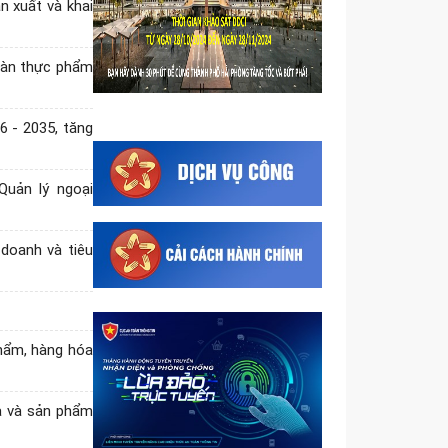
 xuất và khai
đốc Sở Công Thương thực
hiện nhiệm vụ tiếp nhận, xử lý
thủ tục hành...
toàn thực phẩm
Quyết định ủy quyền cho Giám
đốc Sở Công Thương thực
6 - 2035, tăng
hiện một số nhiệm vụ thuộc
thẩm quyền của Uỷ...
Quyết định phân cấp thực hiện
Quản lý ngoại
một số nhiệm vụ quản lý nhà
nước trong lĩnh vực kinh doanh
doanh và tiêu
theo...
Triển khai Chương trình hỗ trợ
kinh doanh bền vững, nâng cao
năng lực cạnh tranh của doanh
nghiệp...
hẩm, hàng hóa
Thông tin các thông báo dự
thảo và thông báo có hiệu lực
a và sản phẩm
về biện pháp an toàn thực
phẩm và kiểm...