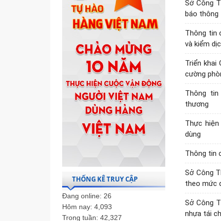
Sở Công Th
báo thông 
Thông tin 
và kiểm dị
Triển khai
cường phòn
Thông tin
thương
Thực hiện 
dùng
Thông tin 
Sở Công T
THỐNG KÊ TRUY CẬP
theo mức đ
Đang online:
26
Sở Công T
Hôm nay:
4,093
nhựa tái c
Trong tuần:
42,327