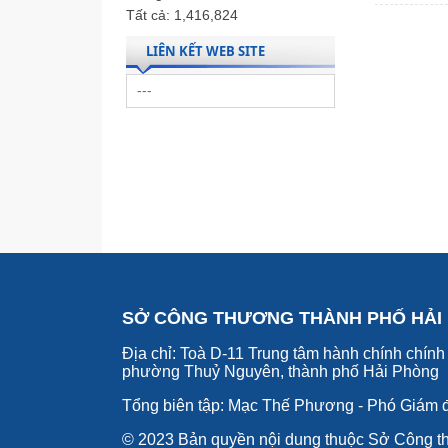
Tất cả:
1,416,824
LIÊN KẾT WEB SITE
SỞ CÔNG THƯƠNG THÀNH PHỐ HẢI
Địa chỉ: Toà D-11 Trung tâm hành chính chính 
phường Thuỷ Nguyên, thành phố Hải Phòng
Tổng biên tập: Mạc Thế Phương - Phó Giám 
© 2023 Bản quyền nội dung thuộc Sở Công t