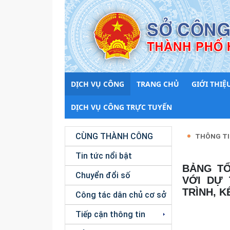
DỊCH VỤ CÔNG
TRANG CHỦ
GIỚI THIỆ
DỊCH VỤ CÔNG TRỰC TUYẾN
CÙNG THÀNH CÔNG
THÔNG TI
Tin tức nổi bật
BẢNG TỔNG HỢP TIẾP THU, GIẢI TRÌNH Ý KIẾN GÓP Ý ĐỐI
Chuyển đổi số
VỚI DỰ
TRÌNH, 
Công tác dân chủ cơ sở
Tiếp cận thông tin