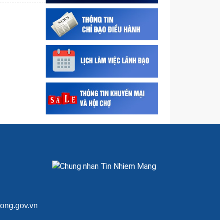
Triển khai Chương trình quốc
gia về an toàn trong sử dụng
điện giai đoạn 2026 - 2035,
tăng cường...
Thông tin Nghị định số
292/2026/NĐ-CP quy định chi
tiết thi hành Luật Quản lý ngoại
thương
Quyết định ủy quyền cho Giám
đốc Sở Công Thương thực
hiện một số nhiệm vụ thuộc
thẩm quyền của Ủy...
Thực hiện các giải pháp bảo
đảm cung ứng đủ xăng dầu
cho sản xuất, kinh doanh và
tiêu dùng
ong.gov.vn
Giấy phép nhập khẩu Hóa chất
cần kiểm soát đặc biệt nhóm I