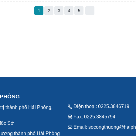
1
2
3
4
5
...
 PHÒNG
Điện thoại: 0225.3846719
trị thành phố Hải Phòng,
Fax: 0225.3845794
đốc Sở
Email: socongthuong@haiph
hương thành phố Hải Phòng