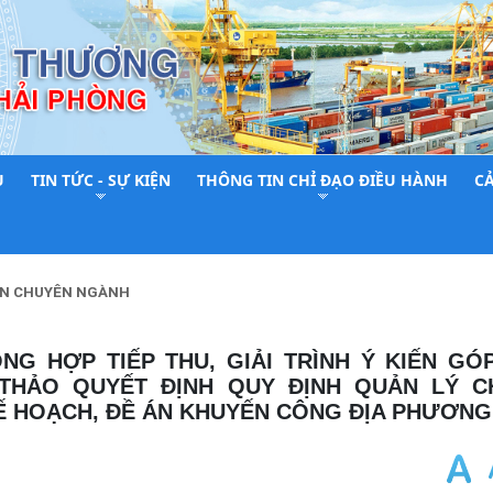
U
TIN TỨC - SỰ KIỆN
THÔNG TIN CHỈ ĐẠO ĐIỀU HÀNH
C
N CHUYÊN NGÀNH
 THẢO QUYẾT ĐỊNH QUY ĐỊNH QUẢN LÝ 
KẾ HOẠCH, ĐỀ ÁN KHUYẾN CÔNG ĐỊA PHƯƠNG