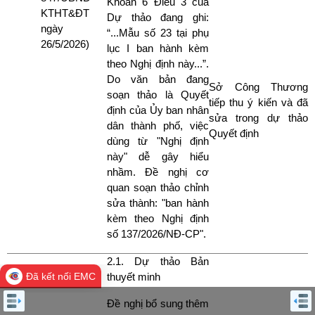
Khoản 6 Điều 3 của
KTHT&ĐT
Dự thảo đang ghi:
ngày
“...Mẫu số 23 tại phụ
26/5/2026)
lục I ban hành kèm
theo Nghị định này...”.
Do văn bản đang
Sở Công Thương
soạn thảo là Quyết
tiếp thu ý kiến và đã
định của Ủy ban nhân
sửa trong dự thảo
dân thành phố, việc
Quyết định
dùng từ "Nghị định
này" dễ gây hiểu
nhầm. Đề nghị cơ
quan soạn thảo chỉnh
sửa thành: "ban hành
kèm theo Nghị định
số 137/2026/NĐ-CP".
2.1. Dự thảo Bản
thuyết minh
Đã kết nối EMC
Đề nghị bổ sung thêm