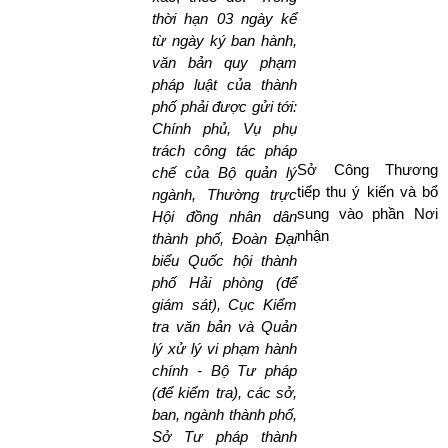
thời hạn 03 ngày kể
từ ngày ký ban hành,
văn bản quy phạm
pháp luật của thành
phố phải được gửi tới:
Chính phủ, Vụ phụ
trách công tác pháp
Sở Công Thương
chế của Bộ quản lý
tiếp thu ý kiến và bổ
ngành, Thường trực
sung vào phần Nơi
Hội đồng nhân dân
nhận
thành phố, Đoàn Đại
biểu Quốc hội thành
phố Hải phòng (để
giám sát), Cục Kiểm
tra văn bản và Quản
lý xử lý vi phạm hành
chính - Bộ Tư pháp
(để kiểm tra), các sở,
ban, ngành thành phố,
Sở Tư pháp thành