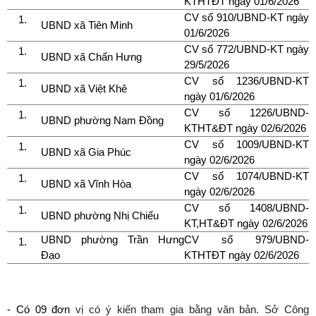
KTHTĐT ngày 01/6/2026
CV số 910/UBND-KT ngày
UBND xã Tiên Minh
01/6/2026
CV số 772/UBND-KT ngày
UBND xã Chấn Hưng
29/5/2026
CV số 1236/UBND-KT
UBND xã Việt Khê
ngày 01/6/2026
CV số 1226/UBND-
UBND phường Nam Đồng
KTHT&ĐT ngày 02/6/2026
CV số 1009/UBND-KT
UBND xã Gia Phúc
ngày 02/6/2026
CV số 1074/UBND-KT
UBND xã Vĩnh Hòa
ngày 02/6/2026
CV số 1408/UBND-
UBND phường Nhị Chiểu
KT,HT&ĐT ngày 02/6/2026
UBND phường Trần Hưng
CV số 979/UBND-
Đạo
KTHTĐT ngày 02/6/2026
- Có 09 đơn
vị có ý kiến tham gia bằng văn bản. Sở Công