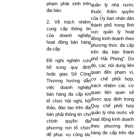
phạm phát sinh trên
quản lý nhà nước
địa bàn.
thuộc thẩm quyền
của Ủy ban nhân dân
2. Về trách nhiệm
thành phố trong lĩnh
cung cấp thông tin
vực quản lý hoạt
của doanh nghiệp
động kinh doanh theo
hoạt động bán hàng
phương thức đa cấp
đa cấp
trên địa bàn thành
phố Hải Phòng”. Do
Đề nghị nghiên cứu
đó, các nội dung liên
bổ sung quy định
quan đến phạm vi,
hoặc giao Sở Công
cơ chế phối hợp,
Thương hướng dẫn
trách nhiệm các cơ
việc doanh nghiệp
quan liên quan sẽ
bán hàng đa cấp khi
được quy định trong
tổ chức hội nghị, hội
Quy chế phối hợp
thảo, đào tạo trên địa
quản lý nhà nước về
bàn phải thông tin cho
hoạt động kinh doanh
chính quyền địa
theo phương thức
phương nơi tổ chức
hàng đa cấp trên địa
để phục vụ công tác