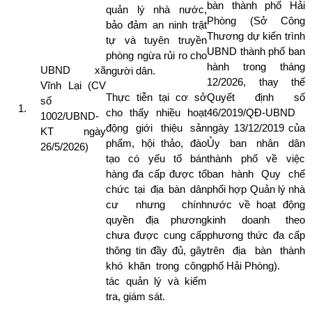
bàn thành phố Hải
quản lý nhà nước,
Phòng (Sở Công
bảo đảm an ninh trật
Thương dự kiến trình
tự và tuyên truyền
UBND thành phố ban
phòng ngừa rủi ro cho
hành trong tháng
UBND xã
người dân.
12/2026, thay thế
Vĩnh Lại (CV
Thực tiễn tại cơ sở
Quyết định số
số
cho thấy nhiều hoạt
46/2019/QĐ-UBND
1002/UBND-
động giới thiệu sản
ngày 13/12/2019 của
KT ngày
phẩm, hội thảo, đào
Ủy ban nhân dân
26/5/2026)
tạo có yếu tố bán
thành phố về việc
hàng đa cấp được tổ
ban hành Quy chế
chức tại địa bàn dân
phối hợp Quản lý nhà
cư nhưng chính
nước về hoạt động
quyền địa phương
kinh doanh theo
chưa được cung cấp
phương thức đa cấp
thông tin đầy đủ, gây
trên địa bàn thành
khó khăn trong công
phố Hải Phòng).
tác quản lý và kiểm
tra, giám sát.