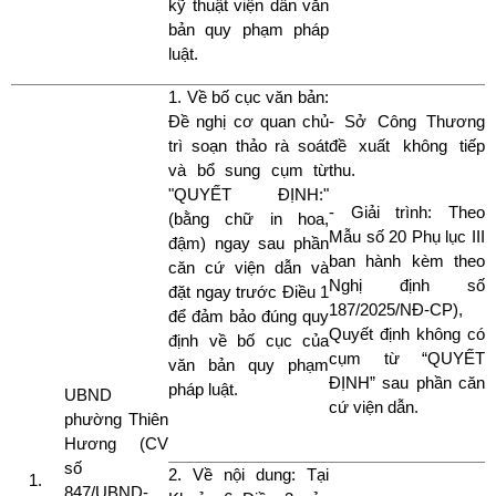
kỹ thuật viện dẫn văn
bản quy phạm pháp
luật.
1. Về bố cục văn bản:
Đề nghị cơ quan chủ
- Sở Công Thương
trì soạn thảo rà soát
đề xuất không tiếp
và bổ sung cụm từ
thu.
"QUYẾT ĐỊNH:"
- Giải trình: Theo
(bằng chữ in hoa,
Mẫu số 20 Phụ lục III
đậm) ngay sau phần
ban hành kèm theo
căn cứ viện dẫn và
Nghị định số
đặt ngay trước Điều 1
187/2025/NĐ-CP),
để đảm bảo đúng quy
Quyết định không có
định về bố cục của
cụm từ “QUYẾT
văn bản quy phạm
ĐỊNH” sau phần căn
pháp luật.
UBND
cứ viện dẫn.
phường Thiên
Hương (CV
số
2. Về nội dung: Tại
847/UBND-