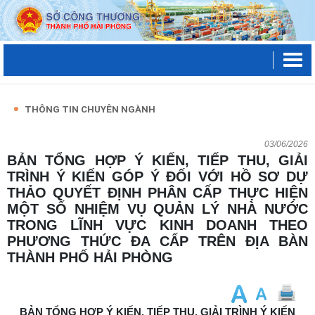
THÔNG TIN CHUYÊN NGÀNH
03/06/2026
BẢN TỔNG HỢP Ý KIẾN, TIẾP THU, GIẢI
TRÌNH Ý KIẾN GÓP Ý ĐỐI VỚI HỒ SƠ DỰ
THẢO QUYẾT ĐỊNH PHÂN CẤP THỰC HIỆN
MỘT SỐ NHIỆM VỤ QUẢN LÝ NHÀ NƯỚC
TRONG LĨNH VỰC KINH DOANH THEO
PHƯƠNG THỨC ĐA CẤP TRÊN ĐỊA BÀN
THÀNH PHỐ HẢI PHÒNG
BẢN TỔNG HỢP Ý KIẾN, TIẾP THU, GIẢI TRÌNH Ý KIẾN