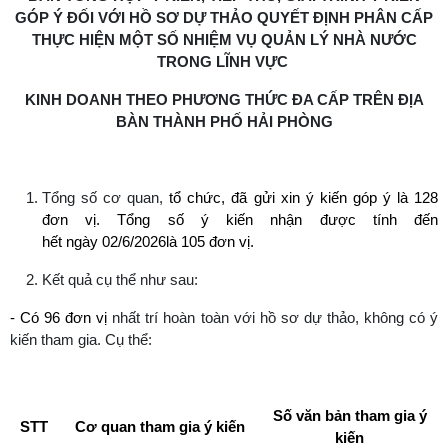
GÓP Ý ĐỐI VỚI HỒ SƠ DỰ THẢO QUYẾT ĐỊNH PHÂN CẤP
THỰC HIỆN MỘT SỐ NHIỆM VỤ QUẢN LÝ NHÀ NƯỚC
TRONG LĨNH VỰC
KINH DOANH THEO PHƯƠNG THỨC ĐA CẤP TRÊN ĐỊA
BÀN THÀNH PHỐ HẢI PHÒNG
Tổng số cơ quan,
tổ chức, đã gửi xin ý kiến góp ý là 128
đơn vị. Tổng số ý kiến nhận được tính đến
hết ngày 02/6/2026là 105 đơn vị.
Kết quả cụ thể như sau:
- Có 96 đơn vị
nhất trí hoàn toàn với hồ sơ dự thảo, không có ý
kiến tham gia. Cụ thể:
Số văn bản tham gia ý
STT
Cơ quan tham gia ý kiến
kiến