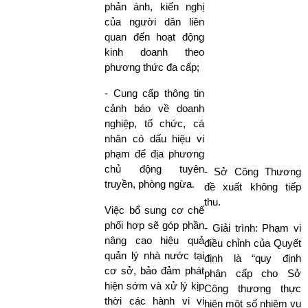
phản ánh, kiến nghị
của người dân liên
quan đến hoạt động
kinh doanh theo
phương thức đa cấp;
- Cung cấp thông tin
cảnh báo về doanh
nghiệp, tổ chức, cá
nhân có dấu hiệu vi
phạm để địa phương
chủ động tuyên
- Sở Công Thương
truyền, phòng ngừa.
đề xuất không tiếp
thu.
Việc bổ sung cơ chế
phối hợp sẽ góp phần
- Giải trình: Phạm vi
nâng cao hiệu quả
điều chỉnh của Quyết
quản lý nhà nước tại
định là “quy định
cơ sở, bảo đảm phát
phân cấp cho Sở
hiện sớm và xử lý kịp
Công thương thực
thời các hành vi vi
hiện một số nhiệm vụ