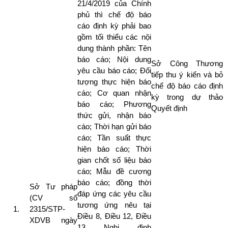
21/4/2019 của Chính
phủ thì chế độ báo
cáo định kỳ phải bao
gồm tối thiểu các nội
dung thành phần: Tên
báo cáo; Nội dung
Sở Công Thương
yêu cầu báo cáo; Đối
tiếp thu ý kiến và bỏ
tượng thực hiện báo
chế độ báo cáo định
cáo; Cơ quan nhận
kỳ trong dự thảo
báo cáo; Phương
Quyết định
thức gửi, nhận báo
cáo; Thời hạn gửi báo
cáo; Tần suất thực
hiện báo cáo; Thời
gian chốt số liệu báo
cáo; Mẫu đề cương
báo cáo; đồng thời
Sở Tư pháp
đáp ứng các yêu cầu
(CV số
tương ứng nêu tại
2315/STP-
Điều 8, Điều 12, Điều
XDVB ngày
13 Nghị định