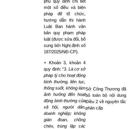
phủ quy định chi tiết
một số điều và biện
pháp để tổ chức,
hướng dẫn thi hành
Luật Ban hành văn
bản quy phạm pháp
luật (được sửa đổi, bổ
sung bởi Nghị định số
187/2025/NĐ-CP).
+ Khoản 3, khoản 4
quy định: “
3. Là cơ sở
pháp lý cho hoạt động
bình thường, liên tục,
thông suốt, không làm
Sở Công Thương đã
ảnh hưởng đến hoạt
bỏ toàn bộ nội dung
động bình thường của
Điều 2 về nguyên tắc
xã hội, người dân,
phân cấp
doanh nghiệp; không
gián đoạn, chồng
chéo, trùng lặp các