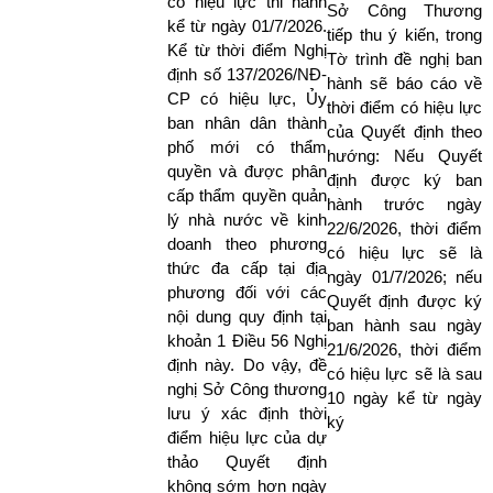
có hiệu lực thi hành
Sở Công Thương
kể từ ngày 01/7/2026.
tiếp thu ý kiến, trong
Kể từ thời điểm Nghị
Tờ trình đề nghị ban
định số 137/2026/NĐ-
hành sẽ báo cáo về
CP có hiệu lực, Ủy
thời điểm có hiệu lực
ban nhân dân thành
của Quyết định theo
phố mới có thẩm
hướng: Nếu Quyết
quyền và được phân
định được ký ban
cấp thẩm quyền quản
hành trước ngày
lý nhà nước về kinh
22/6/2026, thời điểm
doanh theo phương
có hiệu lực sẽ là
thức đa cấp tại địa
ngày 01/7/2026; nếu
phương đối với các
Quyết định được ký
nội dung quy định tại
ban hành sau ngày
khoản 1 Điều 56 Nghị
21/6/2026, thời điểm
định này. Do vậy, đề
có hiệu lực sẽ là sau
nghị Sở Công thương
10 ngày kể từ ngày
lưu ý xác định thời
ký
điểm hiệu lực của dự
thảo Quyết định
không sớm hơn ngày