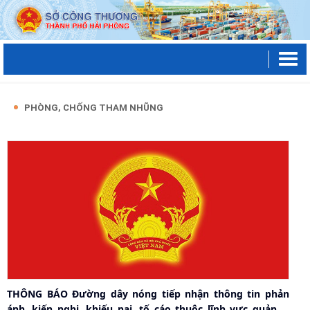
PHÒNG, CHỐNG THAM NHŨNG
THÔNG BÁO Đường dây nóng tiếp nhận thông tin phản
ánh, kiến nghị, khiếu nại, tố cáo thuộc lĩnh vực quản lý