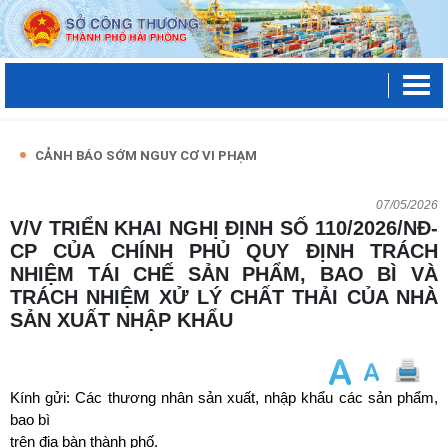
CẢNH BÁO SỚM NGUY CƠ VI PHẠM
07/05/2026
V/V TRIỂN KHAI NGHỊ ĐỊNH SỐ 110/2026/NĐ-
CP CỦA CHÍNH PHỦ QUY ĐỊNH TRÁCH
NHIỆM TÁI CHẾ SẢN PHẨM, BAO BÌ VÀ
TRÁCH NHIỆM XỬ LÝ CHẤT THẢI CỦA NHÀ
SẢN XUẤT NHẬP KHẨU
Kính gửi: Các thương nhân sản xuất, nhập khẩu các sản phẩm,
bao bì
trên địa bàn thành phố.