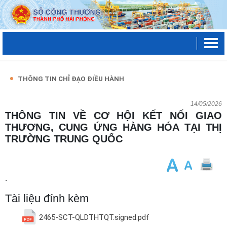
THÔNG TIN CHỈ ĐẠO ĐIỀU HÀNH
14/05/2026
THÔNG TIN VỀ CƠ HỘI KẾT NỐI GIAO
THƯƠNG, CUNG ỨNG HÀNG HÓA TẠI THỊ
TRƯỜNG TRUNG QUỐC
.
Tài liệu đính kèm
2465-SCT-QLDTHTQT.signed.pdf