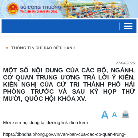
THÔNG TIN CHỈ ĐẠO ĐIỀU HÀNH
27/04/2026
MỘT SỐ NỘI DUNG CỦA CÁC BỘ, NGÀNH,
CƠ QUAN TRUNG ƯƠNG TRẢ LỜI Ý KIẾN,
KIẾN NGHỊ CỦA CỬ TRI THÀNH PHỐ HẢI
PHÒNG TRƯỚC VÀ SAU KỲ HỌP THỨ
MƯỜI, QUỐC HỘI KHÓA XV.
Mời xem nội dung tại đường link đính kèm
https://dbndhaiphong.gov.vn/van-ban-cua-cac-co-quan-trung-