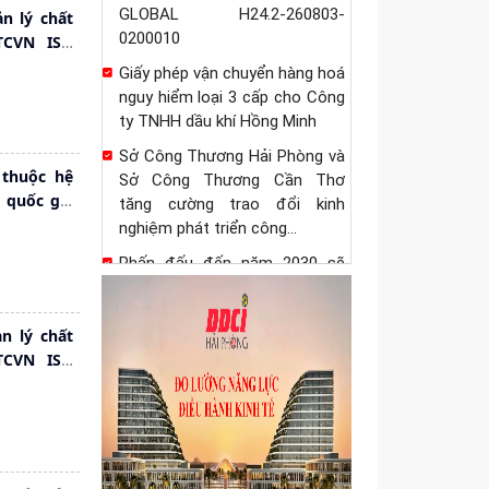
GLOBAL H24.2-260803-
n lý chất
0200010
TCVN ISO
Giấy phép vận chuyển hàng hoá
nguy hiểm loại 3 cấp cho Công
ty TNHH dầu khí Hồng Minh
Sở Công Thương Hải Phòng và
 thuộc hệ
Sở Công Thương Cần Thơ
 quốc gia
tăng cường trao đổi kinh
nghiệm phát triển công...
Phấn đấu đến năm 2030 sẽ
hoàn thành việc phân loại và
lập hồ sơ quản lý cho 100% các
n lý chất
chợ trên địa...
TCVN ISO