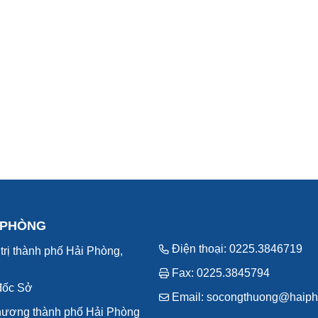
 PHÒNG
Điện thoại: 0225.3846719
trị thành phố Hải Phòng,
Fax: 0225.3845794
đốc Sở
Email: socongthuong@haiph
hương thành phố Hải Phòng