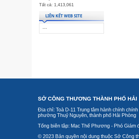
Tất cả:
1,413,061
LIÊN KẾT WEB SITE
SỞ CÔNG THƯƠNG THÀNH PHỐ HẢI
Địa chỉ: Toà D-11 Trung tâm hành chính chính 
phường Thuỷ Nguyên, thành phố Hải Phòng
Tổng biên tập: Mạc Thế Phương - Phó Giám 
© 2023 Bản quyền nội dung thuộc Sở Công t