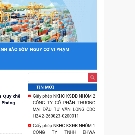
ẢNH BÁO SỚM NGUY CƠ VI PHẠM
TIN MỚI
h Quy chế
Giấy phép NKHC KSĐB NHÓM 2
i Phòng
CÔNG TY CỔ PHẦN THƯƠNG
MẠI ĐẦU TƯ VÂN LONG CDC
H24.2-260823-0200011
Giấy phép NKHC KSĐB NHÓM 1
CÔNG TY TNHH EHWA