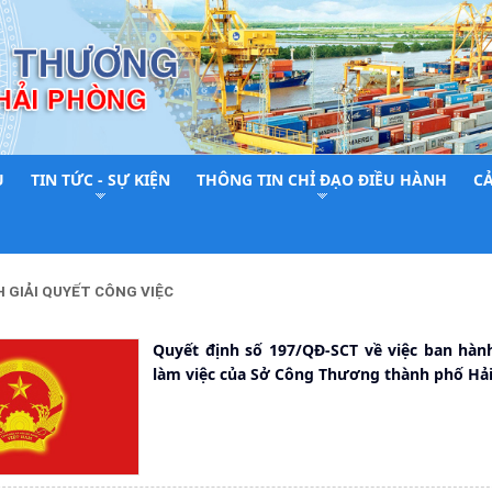
U
TIN TỨC - SỰ KIỆN
THÔNG TIN CHỈ ĐẠO ĐIỀU HÀNH
C
H GIẢI QUYẾT CÔNG VIỆC
Quyết định số 197/QĐ-SCT về việc ban hàn
làm việc của Sở Công Thương thành phố Hả