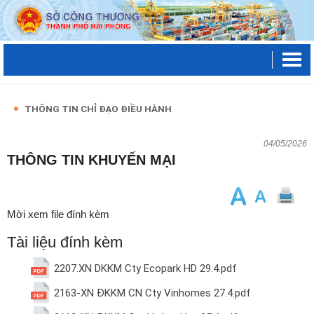
THÔNG TIN CHỈ ĐẠO ĐIỀU HÀNH
04/05/2026
THÔNG TIN KHUYẾN MẠI
Mời xem file đính kèm
Tài liệu đính kèm
2207.XN DKKM Cty Ecopark HD 29.4.pdf
2163-XN ĐKKM CN Cty Vinhomes 27.4.pdf