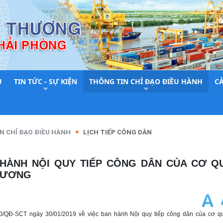
U
TIN TỨC - SỰ KIỆN
THÔNG TIN CHỈ ĐẠO ĐIỀU HÀNH
C
N CHỈ ĐẠO ĐIỀU HÀNH
LỊCH TIẾP CÔNG DÂN
HƯƠNG
10/QĐ-SCT ngày 30/01/2019 về việc ban hành Nội quy tiếp công dân của cơ 