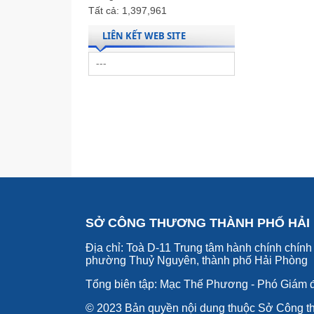
Tất cả:
1,397,961
LIÊN KẾT WEB SITE
SỞ CÔNG THƯƠNG THÀNH PHỐ HẢI
Địa chỉ: Toà D-11 Trung tâm hành chính chính 
phường Thuỷ Nguyên, thành phố Hải Phòng
Tổng biên tập: Mạc Thế Phương - Phó Giám 
© 2023 Bản quyền nội dung thuộc Sở Công t