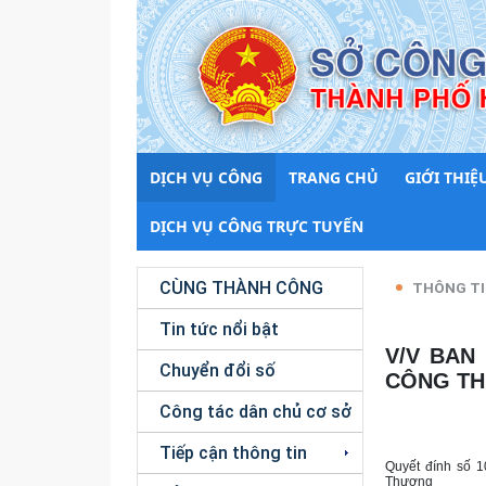
DỊCH VỤ CÔNG
TRANG CHỦ
GIỚI THIỆ
DỊCH VỤ CÔNG TRỰC TUYẾN
CÙNG THÀNH CÔNG
THÔNG TI
Tin tức nổi bật
V/V BAN HÀNH NỘI QUY TIẾP CÔNG DÂN CỦA CƠ QUAN SỞ
Chuyển đổi số
CÔNG T
Công tác dân chủ cơ sở
Tiếp cận thông tin
Quyết đính số 
Thương