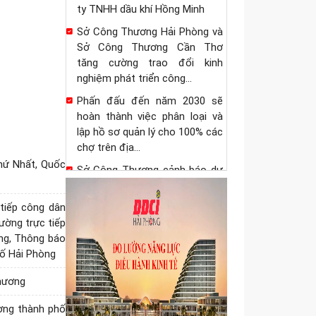
ty TNHH dầu khí Hồng Minh
Sở Công Thương Hải Phòng và
Sở Công Thương Cần Thơ
tăng cường trao đổi kinh
nghiệm phát triển công...
Phấn đấu đến năm 2030 sẽ
hoàn thành việc phân loại và
lập hồ sơ quản lý cho 100% các
chợ trên địa...
hứ Nhất, Quốc
Sở Công Thương cảnh báo dự
thảo quy định của Hoa Kỳ về
đăng ký cơ sở sản xuất và khai
 tiếp công dân
báo thông tin...
̀ng trực tiếp
ng, Thông báo
Quyết định ủy quyền cho Giám
hố Hải Phòng
đốc Sở Công Thương thực
hiện nhiệm vụ tiếp nhận, xử lý
Thương
thủ tục hành...
Quyết định ủy quyền cho Giám
ơng thành phố