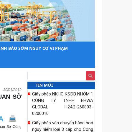
Giấy phép NKHC KSĐB NHÓM 2
Công ty TNHH Vật liệu Nam
châm Shin-Etsu Việt Nam
H24.2-260803-0200006
Giấy phép NKHC KSĐB NHÓM 2
CÔNG TY TRÁCH NHIỆM HỮU
ẢNH BÁO SỚM NGUY CƠ VI PHẠM
HẠN ĐÓNG TÀU DAMEN-SÔNG
CẤM H24.2-260803-0200002
Giấy phép NKHC KSĐB NHÓM 2
CÔNG TY CỔ PHẦN THƯƠNG
MẠI ĐẦU TƯ VÂN LONG CDC
H24.2-260823-0200011
TIN MỚI
30/01/2019
Giấy phép NKHC KSĐB NHÓM 1
CÔNG TY TNHH EHWA
GLOBAL H24.2-260803-
0200010
Giấy phép vận chuyển hàng hoá
quan Sở Công
nguy hiểm loại 3 cấp cho Công