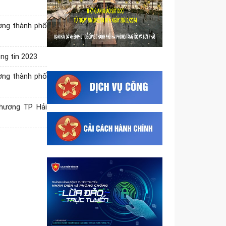
đốc Sở Công Thương thực
hiện một số nhiệm vụ thuộc
ơng thành phố
thẩm quyền của Uỷ...
Quyết định phân cấp thực hiện
một số nhiệm vụ quản lý nhà
ng tin 2023
nước trong lĩnh vực kinh doanh
ơng thành phố
theo...
Triển khai Chương trình hỗ trợ
kinh doanh bền vững, nâng cao
Thương TP Hải
năng lực cạnh tranh của doanh
nghiệp...
Thông tin các thông báo dự
thảo và thông báo có hiệu lực
về biện pháp an toàn thực
phẩm và kiểm...
Triển khai Chương trình quốc
gia về an toàn trong sử dụng
điện giai đoạn 2026 - 2035,
tăng cường...