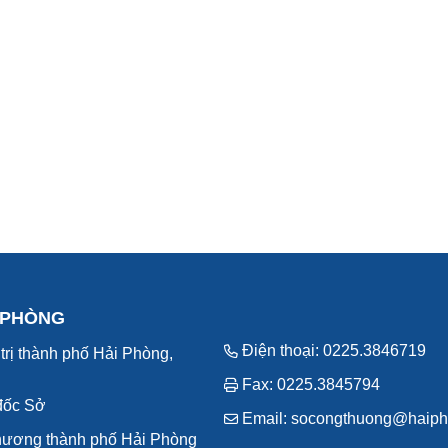
 PHÒNG
Điện thoại: 0225.3846719
trị thành phố Hải Phòng,
Fax: 0225.3845794
đốc Sở
Email: socongthuong@haiph
hương thành phố Hải Phòng