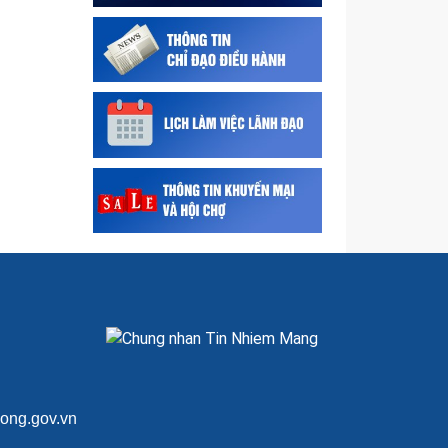
Thông tin Nghị định số
292/2026/NĐ-CP quy định chi
tiết thi hành Luật Quản lý ngoại
thương
Quyết định ủy quyền cho Giám
đốc Sở Công Thương thực
hiện một số nhiệm vụ thuộc
thẩm quyền của Ủy...
Thực hiện các giải pháp bảo
đảm cung ứng đủ xăng dầu
cho sản xuất, kinh doanh và
tiêu dùng
Giấy phép nhập khẩu Hóa chất
cần kiểm soát đặc biệt nhóm I
của Công ty TNHH Công Nghệ
Vật Liệu Mới...
ong.gov.vn
Giấy phép nhập khẩu Hóa chất
cần kiểm soát đặc biệt nhóm I