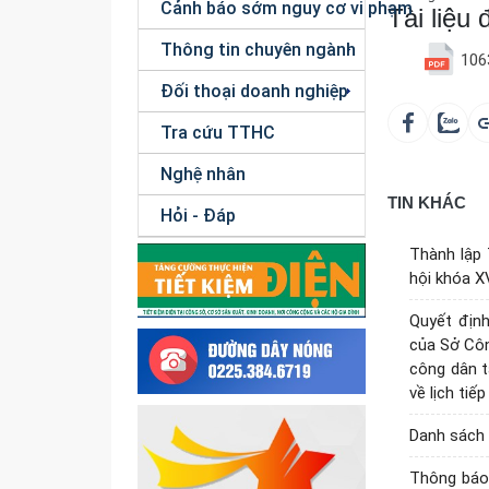
Cảnh báo sớm nguy cơ vi phạm
Tài liệu
Thông tin chuyên ngành
106
Đối thoại doanh nghiệp
Tra cứu TTHC
Nghệ nhân
TIN KHÁC
Hỏi - Đáp
Thành lập
hội khóa X
Quyết định
của Sở Công
công dân t
về lịch ti
Danh sách 
Thông báo