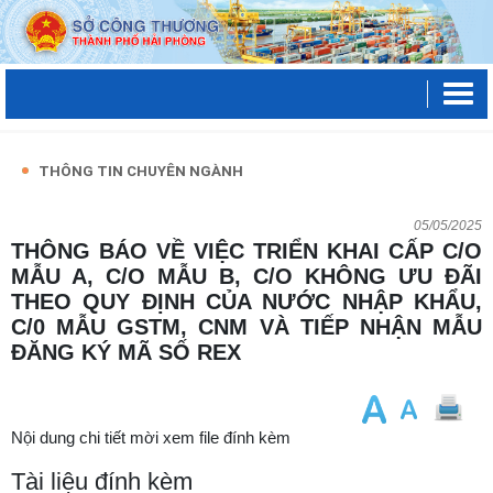
THÔNG TIN CHUYÊN NGÀNH
05/05/2025
THÔNG BÁO VỀ VIỆC TRIỂN KHAI CẤP C/O
MẪU A, C/O MẪU B, C/O KHÔNG ƯU ĐÃI
THEO QUY ĐỊNH CỦA NƯỚC NHẬP KHẨU,
C/0 MẪU GSTM, CNM VÀ TIẾP NHẬN MẪU
ĐĂNG KÝ MÃ SỐ REX
Nội dung chi tiết mời xem file đính kèm
Tài liệu đính kèm