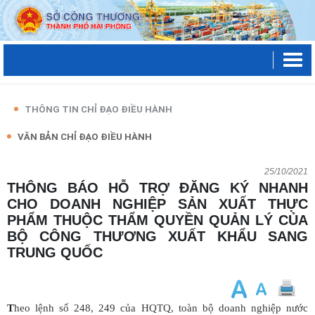
THÔNG TIN CHỈ ĐẠO ĐIỀU HÀNH
VĂN BẢN CHỈ ĐẠO ĐIỀU HÀNH
25/10/2021
THÔNG BÁO HỖ TRỢ ĐĂNG KÝ NHANH
CHO DOANH NGHIỆP SẢN XUẤT THỰC
PHẨM THUỘC THẨM QUYỀN QUẢN LÝ CỦA
BỘ CÔNG THƯƠNG XUẤT KHẨU SANG
TRUNG QUỐC
T
heo lệnh số 248, 249 của HQTQ, toàn bộ doanh nghiệp nước