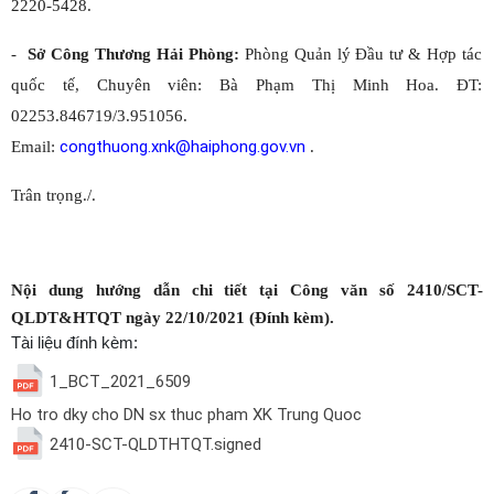
2220-5428.
-
Sở Công Thương Hải Phòng:
Phòng Quản lý Đầu tư & Hợp tác
quốc tế, Chuyên viên: Bà Phạm Thị Minh Hoa. ĐT:
02253.846719/3.951056.
congthuong.xnk@haiphong.gov.vn
Email:
.
Trân trọng./.
Nội dung hướng dẫn chi tiết tại Công văn số 2410/SCT-
QLDT&HTQT ngày 22/10/2021 (Đính kèm).
Tài liệu đính kèm:
1_BCT_2021_6509
Ho tro dky cho DN sx thuc pham XK Trung Quoc
2410-SCT-QLDTHTQT.signed