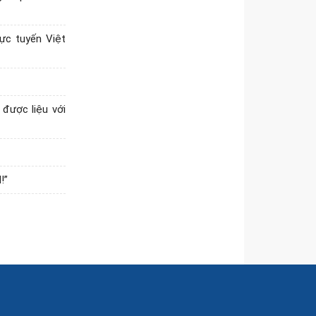
khởi động Khu...
Sở Công Thương làm việc với
ực tuyến Việt
Công ty Cổ phần Cảng Hải
Phòng, chuẩn bị tổ chức Hội
nghị kết nối doanh...
Triển khai các giải pháp điều
được liệu với
tiết cung cầu, bình ổn thị
trường và thúc đẩy tiêu dùng
hàng sản xuất...
Quyết định về việc công bố thủ
!”
tục hành chính nội bộ ban hành
mới lĩnh vực điện lực thuộc
phạm vi...
Phát động phong trào thi đua
đẩy mạnh cải cách hành chính
trong ngành Công Thương giai
đoạn 2026 -...
SỞ CÔNG THƯƠNG HẢI PHÒNG