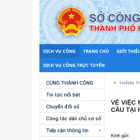
DỊCH VỤ CÔNG
TRANG CHỦ
GIỚI THIỆ
DỊCH VỤ CÔNG TRỰC TUYẾN
CÙNG THÀNH CÔNG
THÔNG TI
Tin tức nổi bật
VỀ VIỆC MỜI THAM DỰ HỘI CHỢ THƯƠNG MẠI ĐIỆN TỬ TOÀN
Chuyển đổi số
CẦU TẠI
Công tác dân chủ cơ sở
Tiếp cận thông tin
Kính gửi: