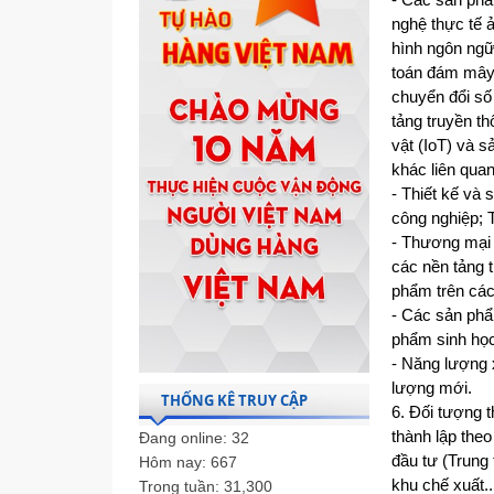
nghệ thực tế 
hình ngôn ngữ
toán đám mây 
chuyển đổi số
tảng truyền th
vật (IoT) và 
khác liên qua
- Thiết kế và
công nghiệp; T
- Thương mại 
các nền tảng 
phẩm trên các
- Các sản phẩ
phẩm sinh học
- Năng lượng 
lượng mới.
THỐNG KÊ TRUY CẬP
6. Đối tượng 
thành lập theo
Đang online:
32
đầu tư (Trung
Hôm nay:
667
khu chế xuất..
Trong tuần:
31,300