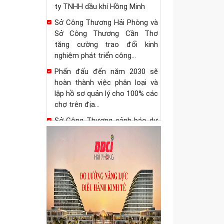
đốc Sở Công Thương thực
hiện nhiệm vụ tiếp nhận, xử lý
thủ tục hành...
Quyết định ủy quyền cho Giám
đốc Sở Công Thương thực
hiện một số nhiệm vụ thuộc
thẩm quyền của Uỷ...
Quyết định phân cấp thực hiện
một số nhiệm vụ quản lý nhà
nước trong lĩnh vực kinh doanh
theo...
Triển khai Chương trình hỗ trợ
kinh doanh bền vững, nâng cao
năng lực cạnh tranh của doanh
nghiệp...
Thông tin các thông báo dự
thảo và thông báo có hiệu lực
về biện pháp an toàn thực
phẩm và kiểm...