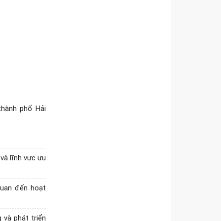
Sở Công Thương tập huấn
nghiệp vụ xuất xứ hàng hóa,
đồng hành cùng doanh nghiệp
phát triển xuất khẩu
Đẩy nhanh tiến độ các dự án
phát triển cụm công nghiệp,
phấn đấu khởi công vào dịp
Quốc khánh 2/9
Cập nhật danh sách cảnh báo
thành phố Hải
các sản phẩm có nguy cơ bị
điều tra phòng vệ thương mại,
gian lận xuất...
Chương trình phát triển công
và lĩnh vực ưu
nghiệp hỗ trợ giai đoạn 2026 -
2035: Hải Phòng ưu tiên phát
triển 5...
quan đến hoạt
Tổ chức Hội nghị công bố các
Quyết định của Thủ tướng
 và phát triển
Chính phủ về Khu Kinh tế và