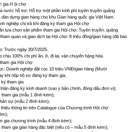
am gia H ội chợ
à nước hỗ trợ: Hỗ trợ một phần kinh phí tuyên truyền quảng
à dàn dựng gian hàng cho khu Gian hàng quốc gia Việt Nam.
nh nghiệp chi trả khi đăng ký tham gia Hội chợ
vấn lựa chọn sản phẩm tham gia Hội chợ; Tuyên truyền, quảng
tham quan và giao dịch tại Hội chợ: 8 triệu đồng/gian hàng (đã bao
p: Trước ngày 30/7/2025.
 chịu 100% chi phí ăn, ở, đi lại, vận chuyển hàng hóa.
 tham gia Hội chợ
 cọc: Doanh nghiệp đặt cọc 10 triệu VNĐ/gian hàng (Mười
gay khi nộp hồ sơ đăng ký tham gia.
 ký tham gia
nhận đăng ký kinh doanh (sao y bản chính, đóng dấu đơn vị);
 tham gia (mẫu 1 đính kèm);
hân sự (mẫu 2 đính kèm);
 thiệu thông tin trên Catalogue của Chương trình Hội chợ
èm);
m gia chương trình (mẫu 4 đính kèm);
 tham gia gian hàng đặc biệt (nếu có – mẫu 5 đính kèm);