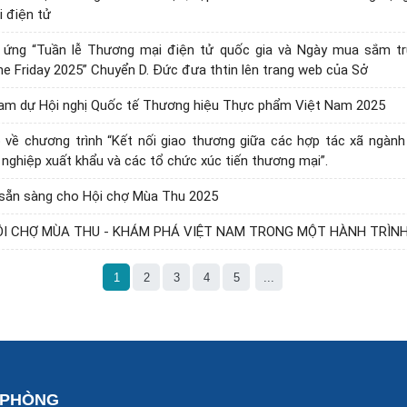
 điện tử
 ứng “Tuần lễ Thương mại điện tử quốc gia và Ngày mua sắm tr
ne Friday 2025” Chuyển D. Đức đưa thtin lên trang web của Sở
ham dự Hội nghị Quốc tế Thương hiệu Thực phẩm Việt Nam 2025
về chương trình “Kết nối giao thương giữa các hợp tác xã ngành 
nghiệp xuất khẩu và các tổ chức xúc tiến thương mại”.
 sẵn sàng cho Hội chợ Mùa Thu 2025
ỘI CHỢ MÙA THU - KHÁM PHÁ VIỆT NAM TRONG MỘT HÀNH TRÌNH
1
2
3
4
5
...
 PHÒNG