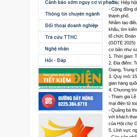
Cảnh báo sớm nguy cơ vi phạm
- Các Hiệp hộ
- Cộng đồng d
Thông tin chuyên ngành
thành phố.
Nhằm tạo điều
Đối thoại doanh nghiệp
khẩu, tìm kiế
tổ chức Đoàn 
Tra cứu TTHC
(GDTE 2025) t
Nghệ nhân
cơ bản như s
1. Thời gian:
Hỏi - Đáp
2. Địa điểm: 
Giang, Trung 
3. Quy mô: 15
gian hàng quố
4. Chương trìn
- Tham gia Lễ
mại điện tử t
- Quảng bá th
với khách tha
của Hội chợ 
5. Lĩnh vực n
- Các sản phẩ