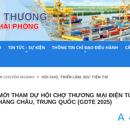
U
TIN TỨC - SỰ KIỆN
THÔNG TIN CHỈ ĐẠO ĐIỀU HÀNH
C
N CHUYÊN NGÀNH
HỘI CHỢ, TRIỂN LÃM, XÚC TIẾN TM
 HÀNG CHÂU, TRUNG QUỐC (GDTE 2025)