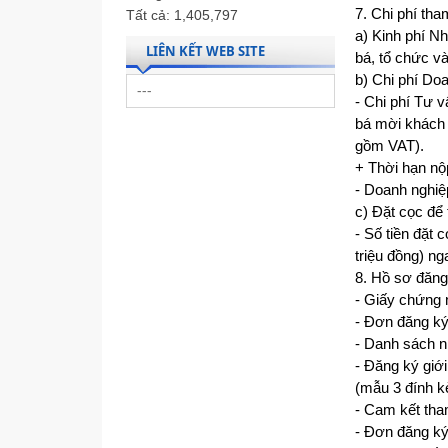
7. Chi phí th
Tất cả:
1,405,797
a) Kinh phí Nh
LIÊN KẾT WEB SITE
bá, tổ chức v
b) Chi phí Doa
- Chi phí Tư 
bá mời khách 
gồm VAT).
+ Thời hạn nộ
- Doanh nghiệp
c) Đặt cọc để
- Số tiền đặt
triệu đồng) n
8. Hồ sơ đăng
- Giấy chứng 
- Đơn đăng ký
- Danh sách n
- Đăng ký giới
(mẫu 3 đính k
- Cam kết tha
- Đơn đăng ký