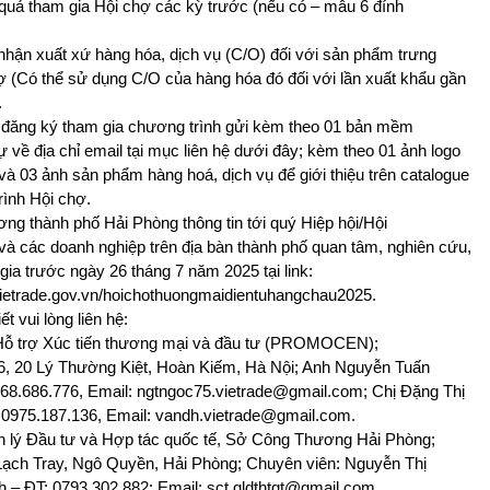
 quả tham gia Hội chợ các kỳ trước (nếu có – mẫu 6 đính
nhận xuất xứ hàng hóa, dịch vụ (C/O) đối với sản phẩm trưng
hợ (Có thể sử dụng C/O của hàng hóa đó đối với lần xuất khẩu gần
.
 đăng ký tham gia chương trình gửi kèm theo 01 bản mềm
 về địa chỉ email tại mục liên hệ dưới đây; kèm theo 01 ảnh logo
và 03 ảnh sản phẩm hàng hoá, dịch vụ để giới thiệu trên catalogue
ình Hội chợ.
g thành phố Hải Phòng thông tin tới quý Hiệp hội/Hội
và các doanh nghiệp trên địa bàn thành phố quan tâm, nghiên cứu,
gia trước ngày 26 tháng 7 năm 2025 tại link:
.vietrade.gov.vn/hoichothuongmaidientuhangchau2025.
iết vui lòng liên hệ:
Hỗ trợ Xúc tiến thương mại và đầu tư (PROMOCEN);
 6, 20 Lý Thường Kiệt, Hoàn Kiếm, Hà Nội; Anh Nguyễn Tuấn
68.686.776, Email: ngtngoc75.vietrade@gmail.com; Chị Đặng Thị
 0975.187.136, Email: vandh.vietrade@gmail.com.
 lý Đầu tư và Hợp tác quốc tế, Sở Công Thương Hải Phòng;
 Lạch Tray, Ngô Quyền, Hải Phòng; Chuyên viên: Nguyễn Thị
– ĐT: 0793.302.882; Email: sct.qldthtqt@gmail.com.