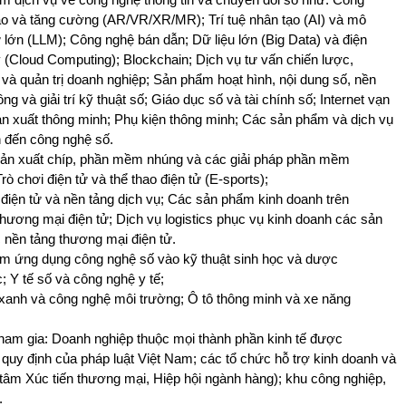
ảo và tăng cường (AR/VR/XR/MR); Trí tuệ nhân tạo (AI) và mô
 lớn (LLM); Công nghệ bán dẫn; Dữ liệu lớn (Big Data) và điện
(Cloud Computing); Blockchain; Dịch vụ tư vấn chiến lược,
 và quản trị doanh nghiệp; Sản phẩm hoạt hình, nội dung số, nền
ông và giải trí kỹ thuật số; Giáo dục số và tài chính số; Internet vạn
sản xuất thông minh; Phụ kiện thông minh; Các sản phẩm và dịch vụ
n đến công nghệ số.
 sản xuất chíp, phần mềm nhúng và các giải pháp phần mềm
rò chơi điện tử và thể thao điện tử (E-sports);
điện tử và nền tảng dịch vụ; Các sản phẩm kinh doanh trên
thương mại điện tử; Dịch vụ logistics phục vụ kinh doanh các sản
 nền tảng thương mại điện tử.
m ứng dụng công nghệ số vào kỹ thuật sinh học và dược
; Y tế số và công nghệ y tế;
xanh và công nghệ môi trường; Ô tô thông minh và xe năng
tham gia: Doanh nghiệp thuộc mọi thành phần kinh tế được
 quy định của pháp luật Việt Nam; các tổ chức hỗ trợ kinh doanh và
 tâm Xúc tiến thương mại, Hiệp hội ngành hàng); khu công nghiệp,
.