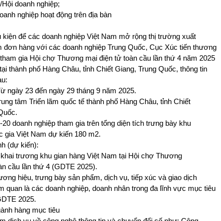
i/Hội doanh nghiệp;
oanh nghiệp hoạt động trên địa bàn
 kiện để các doanh nghiệp Việt Nam mở rộng thị trường xuất
m đơn hàng với các doanh nghiệp Trung Quốc, Cục Xúc tiến thương
tham gia Hội chợ Thương mại điện tử toàn cầu lần thứ 4 năm 2025
ại thành phố Hàng Châu, tỉnh Chiết Giang, Trung Quốc, thông tin
au:
 Từ ngày 23 đến ngày 29 tháng 9 năm 2025.
Trung tâm Triển lãm quốc tế thành phố Hàng Châu, tỉnh Chiết
Quốc.
-20 doanh nghiệp tham gia trên tổng diện tích trưng bày khu
c gia Việt Nam dự kiến 180 m2.
h (dự kiến):
 khai trương khu gian hàng Việt Nam tại Hội chợ Thương
oàn cầu lần thứ 4 (GDTE 2025).
ương hiệu, trưng bày sản phẩm, dịch vụ, tiếp xúc và giao dịch
m quan là các doanh nghiệp, doanh nhân trong đa lĩnh vực mục tiêu
GDTE 2025.
gành hàng mục tiêu
m dịch vụ về công nghệ thông tin và chuyển đổi số như: Công