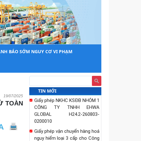
GLOBAL H24.2-260803-
0200010
Giấy phép vận chuyển hàng hoá
nguy hiểm loại 3 cấp cho Công
ty TNHH dầu khí Hồng Minh
Sở Công Thương Hải Phòng và
Sở Công Thương Cần Thơ
ẢNH BÁO SỚM NGUY CƠ VI PHẠM
tăng cường trao đổi kinh
nghiệm phát triển công...
Phấn đấu đến năm 2030 sẽ
hoàn thành việc phân loại và
lập hồ sơ quản lý cho 100% các
TIN MỚI
chợ trên địa...
19/07/2025
Sở Công Thương cảnh báo dự
thảo quy định của Hoa Kỳ về
đăng ký cơ sở sản xuất và khai
báo thông tin...
Quyết định ủy quyền cho Giám