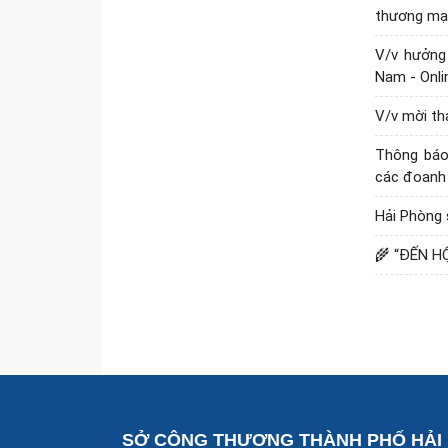
thương mại
V/v hưởng
Nam - Onli
V/v mời t
Thông báo 
các đoanh 
Hải Phòng
🌾 “ĐẾN H
SỞ CÔNG THƯƠNG THÀNH PHỐ HẢI