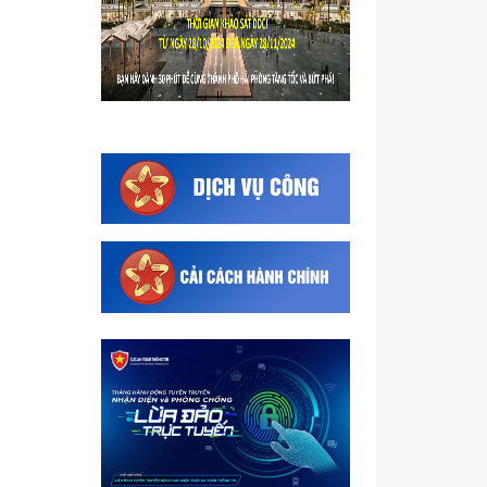
Triển khai Chương trình quốc
gia về an toàn trong sử dụng
điện giai đoạn 2026 - 2035,
tăng cường...
Thông tin Nghị định số
292/2026/NĐ-CP quy định chi
tiết thi hành Luật Quản lý ngoại
thương
Quyết định ủy quyền cho Giám
đốc Sở Công Thương thực
hiện một số nhiệm vụ thuộc
thẩm quyền của Ủy...
Thực hiện các giải pháp bảo
đảm cung ứng đủ xăng dầu
cho sản xuất, kinh doanh và
tiêu dùng
Giấy phép nhập khẩu Hóa chất
cần kiểm soát đặc biệt nhóm I