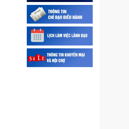
của Công ty TNHH Công Nghệ
Vật Liệu Mới...
Giấy phép nhập khẩu Hóa chất
cần kiểm soát đặc biệt nhóm I
của Công ty TNHH Phát triển
Công nghệ...
Giấy phép nhập khẩu hóa chất
cần kiểm soát đặc biệt nhóm
1 tại Văn bản đề nghị số IPK-
2607010 ngày...
Thông tin các Đoàn xúc tiến
thương mại, đầu tư sang Ấn
Độ cuối năm 2026
Sở Công Thương triển khai
Thông tư số 36/2026/TT-
BKHCN về quản lý sản phẩm,
hàng hóa theo mức độ...
Sở Công Thương cảnh báo dự