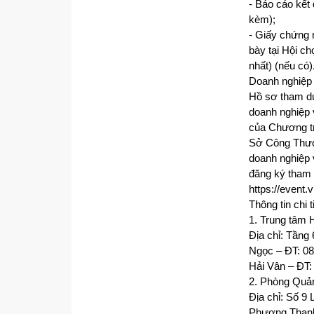
- Báo cáo kết
kèm);
- Giấy chứng 
bày tại Hội c
nhất) (nếu có)
Doanh nghiệp
Hồ sơ tham dự
doanh nghiệp 
của Chương tr
Sở Công Thươn
doanh nghiệp 
đăng ký tham 
https://event
Thông tin chi t
1. Trung tâm 
Địa chỉ: Tầng
Ngọc – ĐT: 08
Hải Vân – ĐT:
2. Phòng Quản
Địa chỉ: Số 9
Phương Thanh 